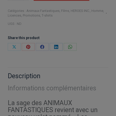
Fantastic
Catégories :
Animaux Fantastiques
,
Films
,
HEROES INC.
,
Homme
,
Beasts
Licences
,
Promotions
,
T-shirts
The
UGS :
ND
Secrets
of
Share this product
Dumbledore
International
Partager
Partager
Partager
Partager
Partager
Confederation
sur
sur
sur
sur
sur
of
X
Pinterest
Facebook
LinkedIn
WhatsApp
Wizards
Description
Informations complémentaires
La sage des ANIMAUX
FANTASTIQUES revient avec un