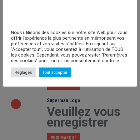
Veuillez vous
enregistrer
PRIX MASQUÉ
Nous utilisons des cookies sur notre site Web pour vous
offrir l'expérience la plus pertinente en mémorisant vos
préférences et vos visites répétées. En cliquant sur
Friday the 13th Mask
"Accepter tout", vous consentez à l'utilisation de TOUS
Veuillez vous
les cookies. Cependant, vous pouvez visiter "Paramètres
des cookies" pour fournir un consentement contrôlé.
enregistrer
Réglages
Tout accepter
PRIX MASQUÉ
Superman Logo
Veuillez vous
enregistrer
PRIX MASQUÉ