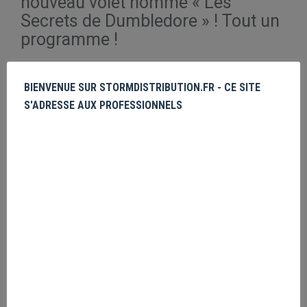
nouveau volet nommé « Les
Secrets de Dumbledore » ! Tout un
programme !
BIENVENUE SUR STORMDISTRIBUTION.FR - CE SITE
S'ADRESSE AUX PROFESSIONNELS
Produits similaires
The Gremlins Fur Balls
Veuillez vous
enregistrer
PRIX MASQUÉ
The Goonies Skull Map