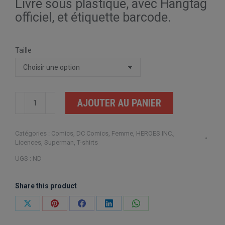
Livré sous plastique, avec Hangtag
officiel, et étiquette barcode.
Taille
quantité
AJOUTER AU PANIER
de
DC
Catégories :
Comics
,
DC Comics
,
Femme
,
HEROES INC.
,
Superman
Licences
,
Superman
,
T-shirts
Logo
UGS :
ND
Femme
Share this product
Partager
Partager
Partager
Partager
Partager