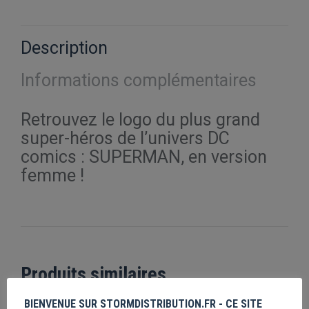
sur
sur
sur
sur
sur
X
Pinterest
Facebook
LinkedIn
WhatsApp
Description
Informations complémentaires
Retrouvez le logo du plus grand
super-héros de l’univers DC
comics : SUPERMAN, en version
femme !
Produits similaires
BIENVENUE SUR STORMDISTRIBUTION.FR - CE SITE