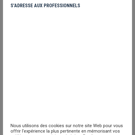
Friday the 13th Poster
S'ADRESSE AUX PROFESSIONNELS
Veuillez vous
enregistrer
PRIX MASQUÉ
E.T- Moon Ride Silhouette
Veuillez vous
enregistrer
PRIX MASQUÉ
Superman Logo
Veuillez vous
enregistrer
Nous utilisons des cookies sur notre site Web pour vous
offrir l'expérience la plus pertinente en mémorisant vos