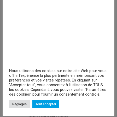
enregistrer
PRIX MASQUÉ
RECHERCHER
Nous utilisons des cookies sur notre site Web pour vous
offrir l'expérience la plus pertinente en mémorisant vos
PROMOTIONS
préférences et vos visites répétées. En cliquant sur
"Accepter tout", vous consentez à l'utilisation de TOUS
les cookies. Cependant, vous pouvez visiter "Paramètres
Peluches Hello Kitty Keroppy- 30cm
des cookies" pour fournir un consentement contrôlé.
Veuillez vous enregistrer
Réglages
Tout accepter
Peluche Attack On Titan Levi - 29cm