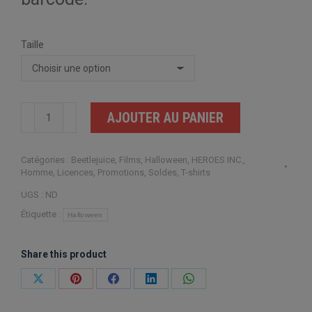
Taille
quantité
AJOUTER AU PANIER
de
Beetlejuice
Catégories :
Beetlejuice
,
Films
,
Halloween
,
HEROES INC.
,
Headstone
Homme
,
Licences
,
Promotions
,
Soldes
,
T-shirts
UGS :
ND
Étiquette :
Halloween
Share this product
Partager
Partager
Partager
Partager
Partager
sur
sur
sur
sur
sur