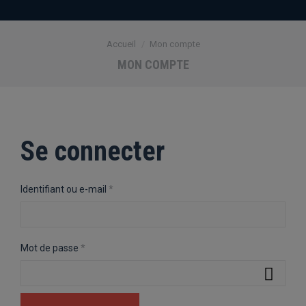
Vous êtes ici :
Accueil
Mon compte
MON COMPTE
Se connecter
Obligatoire
Identifiant ou e-mail
*
Obligatoire
Mot de passe
*