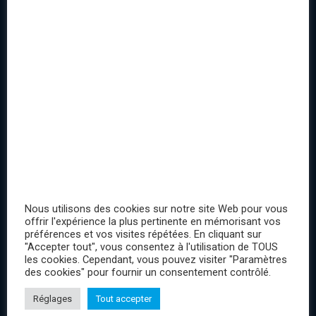
Suivi de commande
Contact
Conditions générales de vente
Mentions légales
TOP PRODUITS
Pack 3 Paires de Chaussettes Pokemon Icons
Veuillez vous enregistrer
Nous utilisons des cookies sur notre site Web pour vous
offrir l'expérience la plus pertinente en mémorisant vos
préférences et vos visites répétées. En cliquant sur
Pokemon Dracofeu
"Accepter tout", vous consentez à l'utilisation de TOUS
Veuillez vous enregistrer
les cookies. Cependant, vous pouvez visiter "Paramètres
des cookies" pour fournir un consentement contrôlé.
Réglages
Tout accepter
INFORMATIONS UTILES