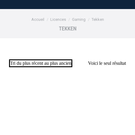
Vous êtes ici :
Accueil
Licences
Gaming
Tekken
TEKKEN
Voici le seul résultat