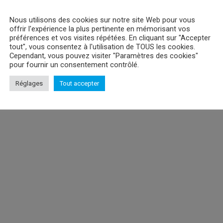
Nous utilisons des cookies sur notre site Web pour vous
offrir l'expérience la plus pertinente en mémorisant vos
préférences et vos visites répétées. En cliquant sur "Accepter
tout", vous consentez à l'utilisation de TOUS les cookies.
Cependant, vous pouvez visiter "Paramètres des cookies"
pour fournir un consentement contrôlé.
Réglages
Tout accepter
Wallscroll Black Butler
Wallscroll Black Butler
W
Sebastien, Grell & Pluto
Sebastien & Ciel
Veuillez
Veuillez
vous
vous
nregistrer
enregistrer