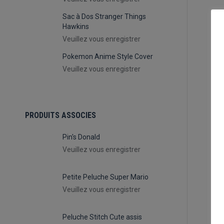
Sac à Dos Stranger Things
Hawkins
Veuillez vous enregistrer
Pokemon Anime Style Cover
Veuillez vous enregistrer
PRODUITS ASSOCIES
JAN
Bu
Pin's Donald
Veuillez vous enregistrer
e
Petite Peluche Super Mario
Veuillez vous enregistrer
Peluche Stitch Cute assis