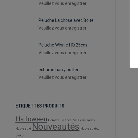
Veuillez vous enregistrer
Peluche La chose avec Boite
Veuillez vous enregistrer
Peluche WInnie HQ 25cm
Veuillez vous enregistrer
echarpe harry potter
Veuillez vous enregistrer
ETIQUETTES PRODUITS
e
Halloween
nouv
Homme
Licence
Musique
Nouveautés
Nouveauté
Nouveautés;
preco