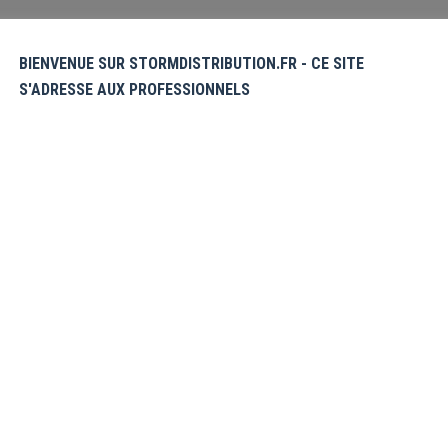
BIENVENUE SUR STORMDISTRIBUTION.FR - CE SITE
S'ADRESSE AUX PROFESSIONNELS
PRECO – LIVRAISON
VIER 24- Porte-Clé Black
Wallscroll Black Butler
tler Métal Ciel Motive A
Knives
Veuillez
Veuillez
vous
vous
nregistrer
enregistrer