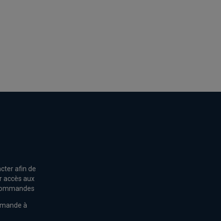
cter afin de
r accès aux
s commandes
mmande à