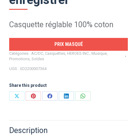
Casquette réglable 100% coton
PRIX MASQUÉ
Catégories :
AC/DC
,
Casquettes
,
HEROES INC.
,
Musique
,
Promotions
,
Soldes
UGS :
SD2200007364
Share this product
Partager
Partager
Partager
Partager
Partager
sur
sur
sur
sur
sur
X
Pinterest
Facebook
LinkedIn
WhatsApp
Description