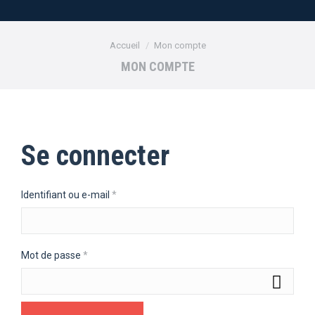
Vous êtes ici :
Accueil
Mon compte
MON COMPTE
Se connecter
Obligatoire
Identifiant ou e-mail
*
Obligatoire
Mot de passe
*