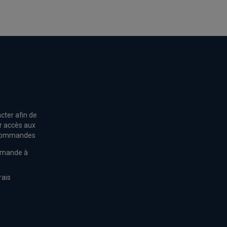
cter afin de
r accès aux
s commandes
mmande à
rais