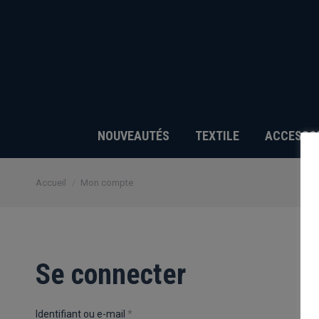
NOUVEAUTÉS
TEXTILE
ACCESSO
Vous êtes ici :
Accueil
Mon compte
Se connecter
Obligatoire
Identifiant ou e-mail
*